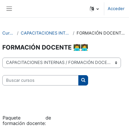
Saltar al contenido principal
Acceder
Panel lateral
Cursos
CAPACITACIONES INTERNAS
FORMACIÓN DOCENTE 👨‍💻👩‍💻
FORMACIÓN DOCENTE 👨‍💻👩‍💻
Categorías de curso
Buscar cursos
Buscar cursos
Paquete de
formación docente: