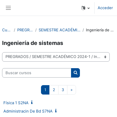
Saltar al contenido principal
Acceder
Panel lateral
Cursos
PREGRADOS
SEMESTRE ACADÉMICO 2024-1
Ingeniería de sistemas
Ingeniería de sistemas
Categorías de curso
Buscar cursos
Buscar cursos
Página 1
Página 2
Página 3
Siguiente página
1
2
3
»
Física 1 S2NA
Administracin De Bd S7NA