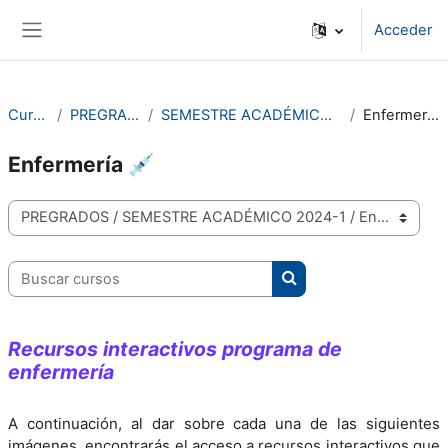
Saltar al contenido principal
Acceder
Panel lateral
Cursos
PREGRADOS
SEMESTRE ACADÉMICO 2024-1
Enfermería 💉
Enfermería 💉
Categorías de curso
Buscar cursos
Buscar cursos
Recursos interactivos programa de
enfermería
A continuación, al dar sobre cada una de las siguientes
imágenes, encontrarás el acceso a recursos interactivos que