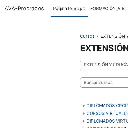
Saltar al contenido principal
AVA-Pregrados
Página Principal
FORMACIÓN_VIRT
Cursos
EXTENSIÓN 
EXTENSIÓ
Categorías de curso
Buscar cursos
DIPLOMADOS OPCIÓ
CURSOS VIRTUALE
DIPLOMADOS VIRT