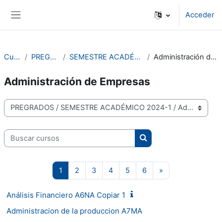
Saltar al contenido principal
Acceder
Panel lateral
Cursos
PREGRADOS
SEMESTRE ACADÉMICO 2024-1
Administración de Empresas
Administración de Empresas
Categorías de curso
Buscar cursos
Buscar cursos
Página 1
Página 2
Página 3
Página 4
Página 5
Página 6
Siguiente página
1
2
3
4
5
6
»
Análisis Financiero A6NA Copiar 1
Administracion de la produccion A7MA