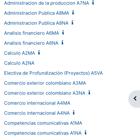
Administracion de la produccion A7NA
Administracion Publica A8MA
Administracion Publica A8NA
Analisis financiero A6MA
Analisis financiero A6NA
Calculo A2MA
Calculo A2NA
Electiva de Profundización (Proyectos) A5VA
Comercio exterior colombiano A3MA
Comercio exterior colombiano A3NA
Abr
Comercio internacional A4MA
Comercio internacional A4NA
Competencias comunicativas A1MA
Competencias comunicativas A1NA