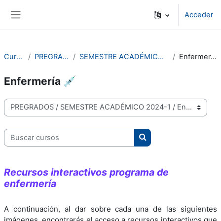
Salta al contenido principal
Acceder
Panel lateral
Cursos
PREGRADOS
SEMESTRE ACADÉMICO 2024-1
Enfermería 💉
Enfermería 💉
Categorías
Buscar cursos
Buscar cursos
Recursos interactivos programa de
enfermería
A continuación, al dar sobre cada una de las siguientes
imágenes, encontrarás el acceso a recursos interactivos que