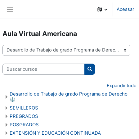
Ir para o conteúdo principal
Acessar
Painel lateral
Aula Virtual Americana
Categorias de Cursos
Buscar cursos
Buscar cursos
Expandir tudo
Desarrollo de Trabajo de grado Programa de Derecho
⚖
SEMILLEROS
PREGRADOS
POSGRADOS
EXTENSIÓN Y EDUCACIÓN CONTINUADA